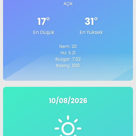
AÇIK
17
°
31
°
En Düşük
En Yüksek
Nem: 20
Hız: 5.21
Rüzgar: 7.02
Basınç: 1010
10/08/2026