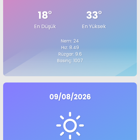
18
°
33
°
En Düşük
En Yüksek
Nem: 24
Hız: 8.49
Rüzgar: 9.6
Basınç: 1007
09/08/2026