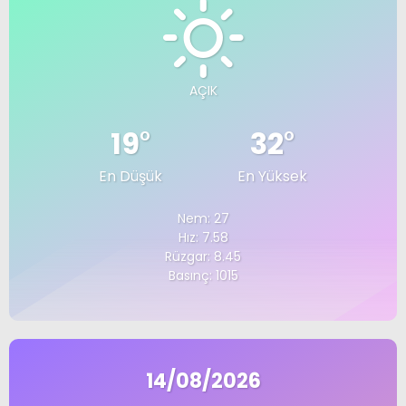
AÇIK
19
°
32
°
En Düşük
En Yüksek
Nem: 27
Hız: 7.58
Rüzgar: 8.45
Basınç: 1015
14/08/2026