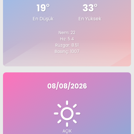
19
°
33
°
En Düşük
En Yüksek
Nem: 22
Hız: 5.4
Rüzgar: 8.51
Basınç: 1007
08/08/2026
AÇIK