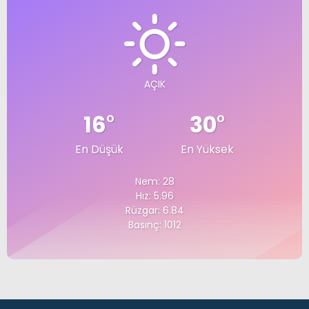
AÇIK
16
°
30
°
En Düşük
En Yüksek
Nem: 28
Hız: 5.96
Rüzgar: 6.84
Basınç: 1012