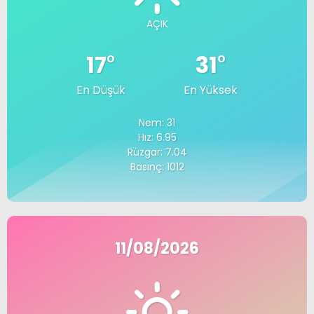
AÇIK
17
°
31
°
En Düşük
En Yüksek
Nem: 31
Hız: 6.95
Rüzgar: 7.04
Basınç: 1012
11/08/2026