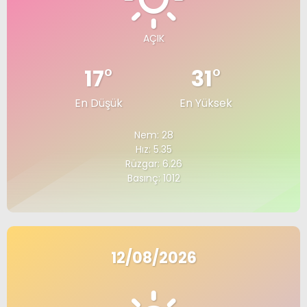
AÇIK
17
°
31
°
En Düşük
En Yüksek
Nem: 28
Hız: 5.35
Rüzgar: 6.26
Basınç: 1012
12/08/2026