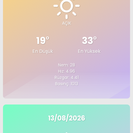
AÇIK
19
°
33
°
En Düşük
En Yüksek
Nem: 28
Hız: 4.96
Rüzgar: 4.41
Basınç: 1013
13/08/2026