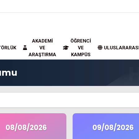
AKADEMI
ÖĞRENCI
TÖRLÜK
VE
VE
ULUSLARARAS
ARAŞTIRMA
KAMPÜS
rumu
08/08/2026
09/08/2026