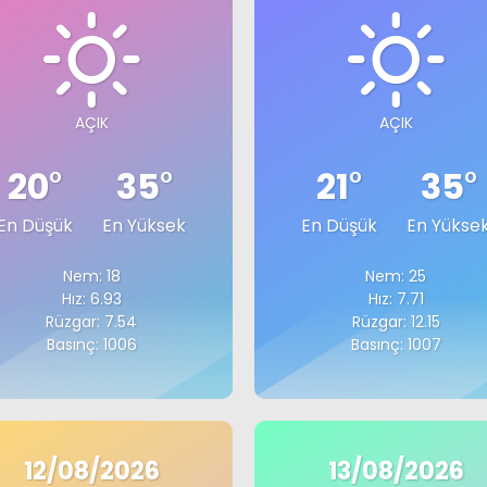
AÇIK
AÇIK
20
°
35
°
21
°
35
°
En Düşük
En Yüksek
En Düşük
En Yükse
Nem: 18
Nem: 25
Hız: 6.93
Hız: 7.71
Rüzgar: 7.54
Rüzgar: 12.15
Basınç: 1006
Basınç: 1007
12/08/2026
13/08/2026