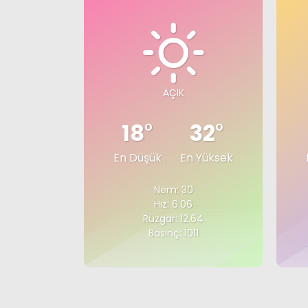
AÇIK
18
°
32
°
En Düşük
En Yüksek
Nem: 30
Hız: 6.06
Rüzgar: 12.64
Basınç: 1011