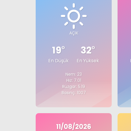
AÇIK
19
°
32
°
En Düşük
En Yüksek
Nem: 23
Hız: 7.01
Rüzgar: 5.19
Basınç: 1007
11/08/2026