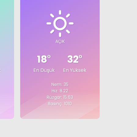
AÇIK
18
°
32
°
k
En Düşük
En Yüksek
Nem: 35
Hız: 8.22
Rüzgar: 15.63
Basınç: 1010