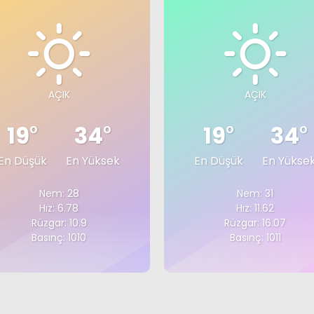
AÇIK
AÇIK
19
°
34
°
19
°
34
°
En Düşük
En Yüksek
En Düşük
En Yükse
Nem: 28
Nem: 31
Hız: 6.78
Hız: 11.62
Rüzgar: 10.9
Rüzgar: 16.07
Basınç: 1010
Basınç: 1011