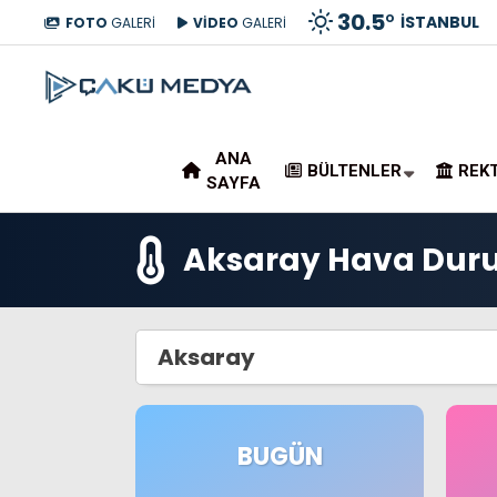
30.5
°
İSTANBUL
FOTO
GALERİ
VİDEO
GALERİ
ANA
BÜLTENLER
REK
SAYFA
Aksaray Hava Du
Aksaray
BUGÜN