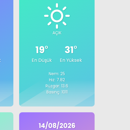
AÇIK
19
°
31
°
k
En Düşük
En Yüksek
Nem: 25
Hız: 7.82
Rüzgar: 13.6
Basınç: 1011
14/08/2026