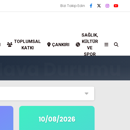
Bizi Takip Edin
SAĞLIK,
TOPLUMSAL
KÜLTÜR
I
ÇANKIRI
KATKI
VE
SPOR
10/08/2026