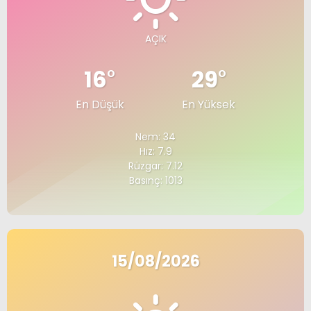
AÇIK
16
°
29
°
En Düşük
En Yüksek
Nem: 34
Hız: 7.9
Rüzgar: 7.12
Basınç: 1013
15/08/2026