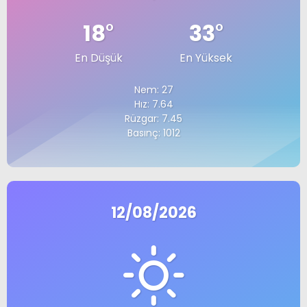
18
°
33
°
En Düşük
En Yüksek
Nem: 27
Hız: 7.64
Rüzgar: 7.45
Basınç: 1012
12/08/2026