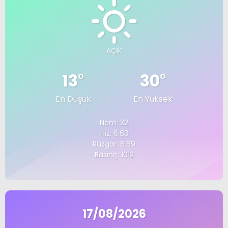
AÇIK
13
°
30
°
En Düşük
En Yüksek
Nem: 32
Hız: 6.63
Rüzgar: 6.69
Basınç: 1012
17/08/2026