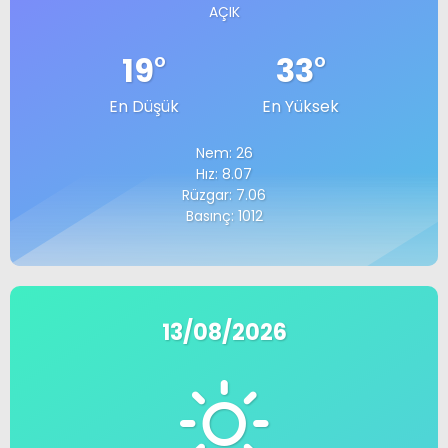
AÇIK
19
°
33
°
En Düşük
En Yüksek
Nem: 26
Hız: 8.07
Rüzgar: 7.06
Basınç: 1012
13/08/2026