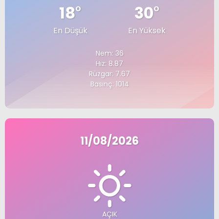
18
°
30
°
En Düşük
En Yüksek
Nem: 36
Hız: 8.87
Rüzgar: 7.67
Basınç: 1014
11/08/2026
AÇIK