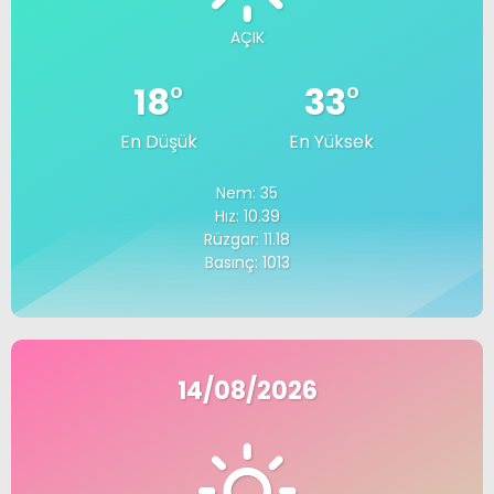
AÇIK
18
°
33
°
En Düşük
En Yüksek
Nem: 35
Hız: 10.39
Rüzgar: 11.18
Basınç: 1013
14/08/2026