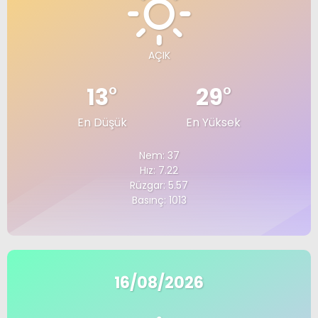
AÇIK
13
°
29
°
En Düşük
En Yüksek
Nem: 37
Hız: 7.22
Rüzgar: 5.57
Basınç: 1013
16/08/2026