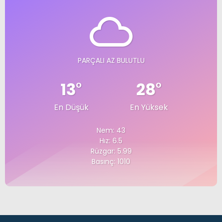
PARÇALI AZ BULUTLU
13
°
28
°
En Düşük
En Yüksek
Nem: 43
Hız: 6.5
Rüzgar: 5.99
Basınç: 1010