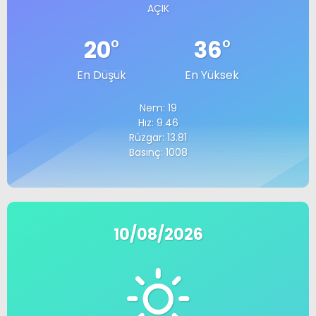
AÇIK
20
°
36
°
En Düşük
En Yüksek
Nem: 19
Hız: 9.46
Rüzgar: 13.81
Basınç: 1008
10/08/2026