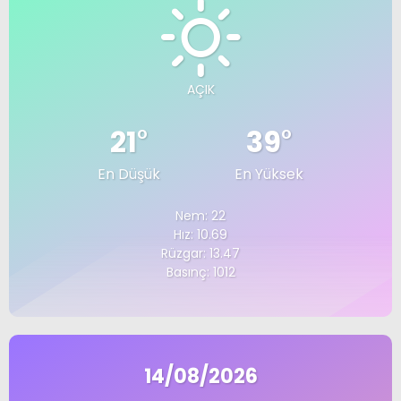
AÇIK
21
°
39
°
En Düşük
En Yüksek
Nem: 22
Hız: 10.69
Rüzgar: 13.47
Basınç: 1012
14/08/2026