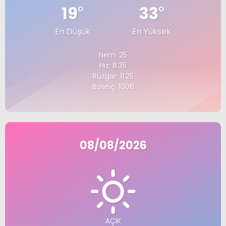
19
°
33
°
En Düşük
En Yüksek
Nem: 25
Hız: 8.35
Rüzgar: 11.25
Basınç: 1006
08/08/2026
AÇIK