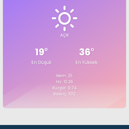
AÇIK
19
°
36
°
En Düşük
En Yüksek
Nem: 25
Hız: 10.36
Rüzgar: 9.74
Basınç: 1012