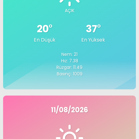
AÇIK
20
°
37
°
En Düşük
En Yüksek
Nem: 21
Hız: 7.38
Rüzgar: 11.49
Basınç: 1009
11/08/2026