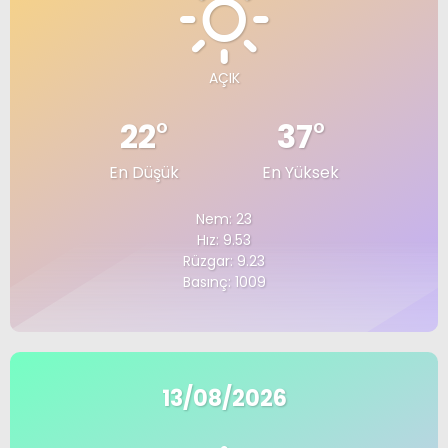
AÇIK
22
°
37
°
En Düşük
En Yüksek
Nem: 23
Hız: 9.53
Rüzgar: 9.23
Basınç: 1009
13/08/2026