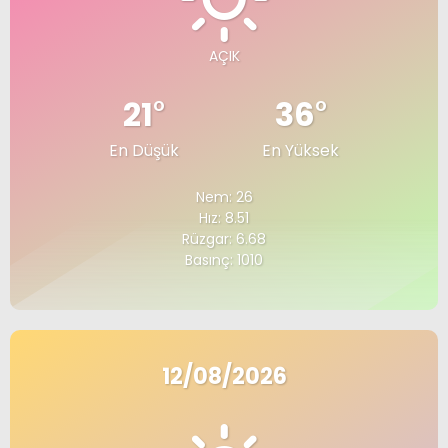
AÇIK
21
°
36
°
En Düşük
En Yüksek
Nem: 26
Hız: 8.51
Rüzgar: 6.68
Basınç: 1010
12/08/2026