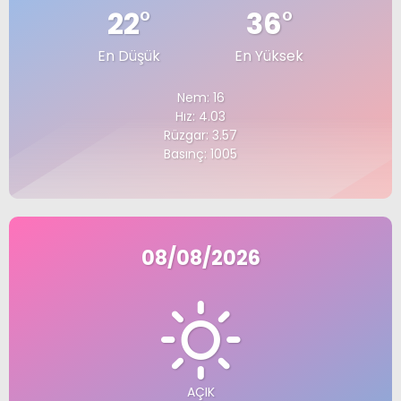
22
°
36
°
En Düşük
En Yüksek
Nem: 16
Hız: 4.03
Rüzgar: 3.57
Basınç: 1005
08/08/2026
AÇIK