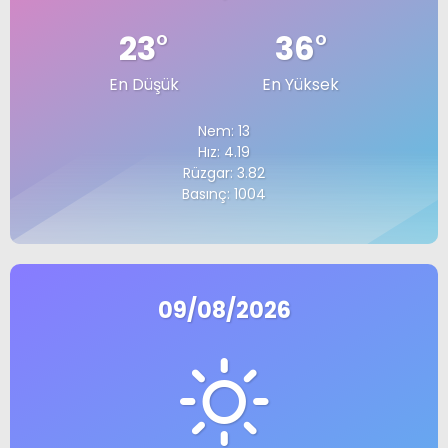
23
°
36
°
En Düşük
En Yüksek
Nem: 13
Hız: 4.19
Rüzgar: 3.82
Basınç: 1004
09/08/2026