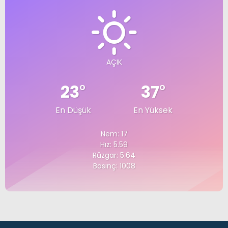
AÇIK
23
°
37
°
En Düşük
En Yüksek
Nem: 17
Hız: 5.59
Rüzgar: 5.64
Basınç: 1008