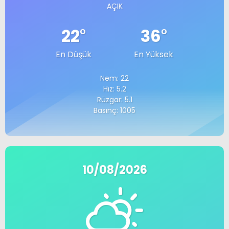
AÇIK
22
°
36
°
En Düşük
En Yüksek
Nem: 22
Hız: 5.2
Rüzgar: 5.1
Basınç: 1005
10/08/2026