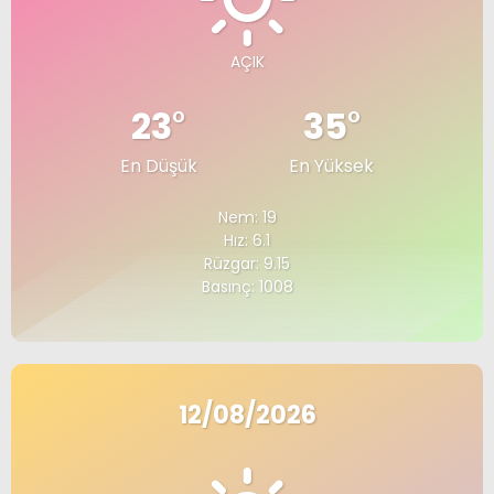
AÇIK
23
°
35
°
En Düşük
En Yüksek
Nem: 19
Hız: 6.1
Rüzgar: 9.15
Basınç: 1008
12/08/2026