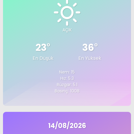
AÇIK
23
°
36
°
En Düşük
En Yüksek
Nem: 15
Hız: 5.3
Rüzgar: 5.1
Basınç: 1008
14/08/2026