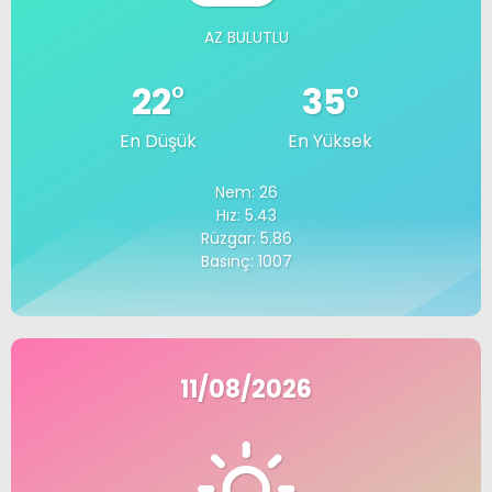
AZ BULUTLU
22
°
35
°
En Düşük
En Yüksek
Nem: 26
Hız: 5.43
Rüzgar: 5.86
Basınç: 1007
11/08/2026