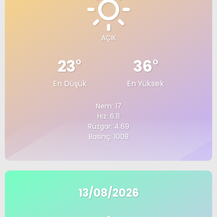
AÇIK
23
°
36
°
En Düşük
En Yüksek
Nem: 17
Hız: 6.11
Rüzgar: 4.69
Basınç: 1008
13/08/2026