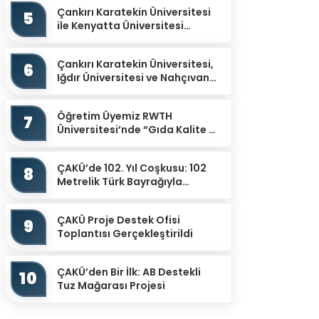
Çankırı Karatekin Üniversitesi
5
ile Kenyatta Üniversitesi
arasında İş Birliği Protokolü
İmzalandı
Çankırı Karatekin Üniversitesi,
6
Iğdır Üniversitesi ve Nahçıvan
Devlet Üniversitesi İş Birliğiyle
“Uluslar...
Öğretim Üyemiz RWTH
7
Üniversitesi’nde “Gıda Kalite ve
Güvenliğinin İzlenmesinde
Potansiyel Sensör Uy...
ÇAKÜ’de 102. Yıl Coşkusu: 102
8
Metrelik Türk Bayrağıyla
Cumhuriyet Yürüyüşü
ÇAKÜ Proje Destek Ofisi
9
Toplantısı Gerçekleştirildi
ÇAKÜ’den Bir İlk: AB Destekli
10
Tuz Mağarası Projesi