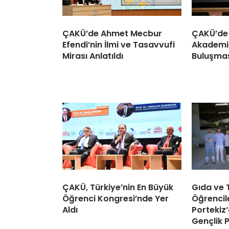
ÇAKÜ’de Ahmet Mecbur
ÇAKÜ’de 
Efendi’nin İlmi ve Tasavvufi
Akademi’
Mirası Anlatıldı
Buluşması
ÇAKÜ, Türkiye’nin En Büyük
Gıda ve
Öğrenci Kongresi’nde Yer
Öğrencil
Aldı
Portekiz’
Gençlik 