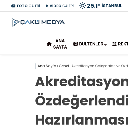
25.1
°
İSTANBUL
FOTO
GALERİ
VİDEO
GALERİ
ANA
BÜLTENLER
REK
SAYFA
Ana Sayfa
›
Genel
›
Akreditasyon Çalışmaları ve Özde
Akreditasyon
Özdeğerlendi
Hazırlanmasın