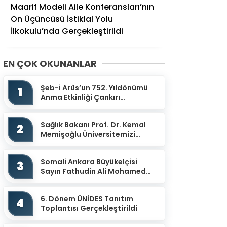
Maarif Modeli Aile Konferansları’nın
On Üçüncüsü İstiklal Yolu
İlkokulu’nda Gerçekleştirildi
EN ÇOK OKUNANLAR
Şeb-i Arûs’un 752. Yıldönümü
1
Anma Etkinliği Çankırı
Mevlevihanesinde
Gerçekleştirildi
Sağlık Bakanı Prof. Dr. Kemal
2
Memişoğlu Üniversitemizi
Ziyaret Etti
Somali Ankara Büyükelçisi
3
Sayın Fathudin Ali Mohamed
Üniversitemizi Ziyaret Etti.
6. Dönem ÜNİDES Tanıtım
4
Toplantısı Gerçekleştirildi