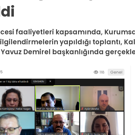
ldi
ncesi faaliyetleri kapsamında, Kurums
gilendirmelerin yapıldığı toplantı, K
 Yavuz Demirel başkanlığında gerçekleş
15
118
Genel