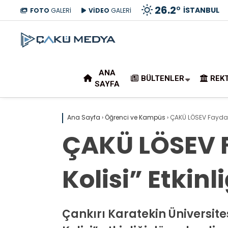
26.2
°
İSTANBUL
FOTO
GALERİ
VİDEO
GALERİ
ANA
BÜLTENLER
REK
SAYFA
Ana Sayfa
›
Öğrenci ve Kampüs
›
ÇAKÜ LÖSEV Fayda T
ÇAKÜ LÖSEV 
Kolisi” Etkinli
Çankırı Karatekin Üniversit