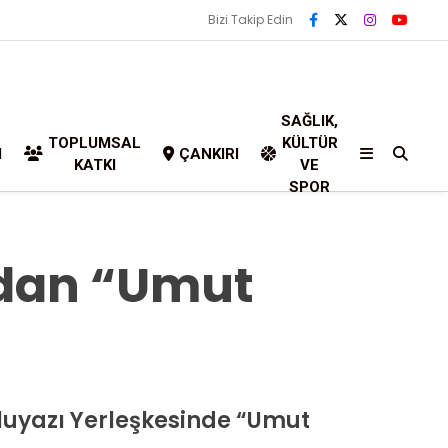
Bizi Takip Edin
SAĞLIK,
TOPLUMSAL
KÜLTÜR
I
ÇANKIRI
KATKI
VE
SPOR
dan “Umut
Uluyazı Yerleşkesinde “Umut