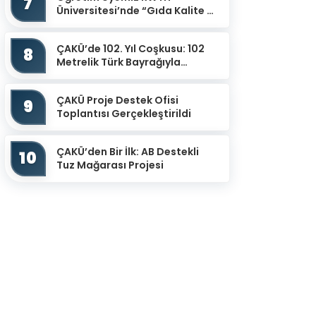
7
Üniversitesi’nde “Gıda Kalite ve
Güvenliğinin İzlenmesinde
Potansiyel Sensör Uy...
ÇAKÜ’de 102. Yıl Coşkusu: 102
8
Metrelik Türk Bayrağıyla
Cumhuriyet Yürüyüşü
ÇAKÜ Proje Destek Ofisi
9
Toplantısı Gerçekleştirildi
ÇAKÜ’den Bir İlk: AB Destekli
10
Tuz Mağarası Projesi