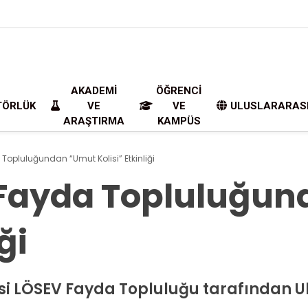
AKADEMI
ÖĞRENCI
TÖRLÜK
VE
VE
ULUSLARARAS
ARAŞTIRMA
KAMPÜS
opluluğundan “Umut Kolisi” Etkinliği
Fayda Topluluğun
ği
esi LÖSEV Fayda Topluluğu tarafından 