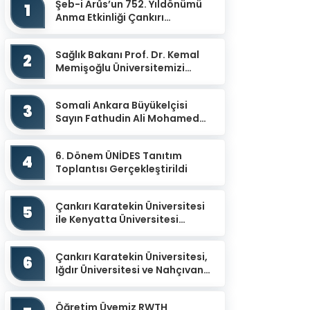
Şeb-i Arûs’un 752. Yıldönümü
1
Anma Etkinliği Çankırı
Mevlevihanesinde
Gerçekleştirildi
Sağlık Bakanı Prof. Dr. Kemal
2
Memişoğlu Üniversitemizi
Ziyaret Etti
Somali Ankara Büyükelçisi
3
Sayın Fathudin Ali Mohamed
Üniversitemizi Ziyaret Etti.
6. Dönem ÜNİDES Tanıtım
4
Toplantısı Gerçekleştirildi
Çankırı Karatekin Üniversitesi
5
ile Kenyatta Üniversitesi
arasında İş Birliği Protokolü
İmzalandı
Çankırı Karatekin Üniversitesi,
6
Iğdır Üniversitesi ve Nahçıvan
Devlet Üniversitesi İş Birliğiyle
“Uluslar...
Öğretim Üyemiz RWTH