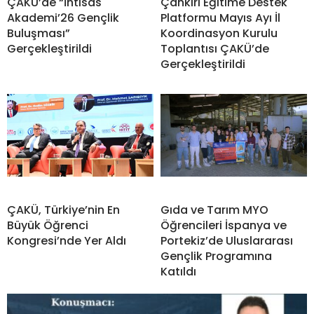
ÇAKÜ’de “İhtisas
Çankırı Eğitime Destek
Akademi’26 Gençlik
Platformu Mayıs Ayı İl
Buluşması”
Koordinasyon Kurulu
Gerçekleştirildi
Toplantısı ÇAKÜ’de
Gerçekleştirildi
ÇAKÜ, Türkiye’nin En
Gıda ve Tarım MYO
Büyük Öğrenci
Öğrencileri İspanya ve
Kongresi’nde Yer Aldı
Portekiz’de Uluslararası
Gençlik Programına
Katıldı