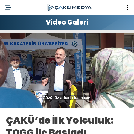
Video Galeri
Loaded
:
Progress
:
Unmute
0%
0%
ÇAKÜ’de İlk Yolculuk:
TOGG ile Başladı