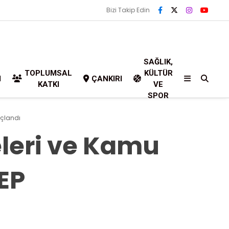
Bizi Takip Edin
SAĞLIK,
TOPLUMSAL
KÜLTÜR
I
ÇANKIRI
KATKI
VE
SPOR
açlandı
leri ve Kamu
DEP