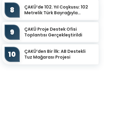
Potansiyel Sensör Uy...
ÇAKÜ’de 102. Yıl Coşkusu: 102
8
Metrelik Türk Bayrağıyla
Cumhuriyet Yürüyüşü
ÇAKÜ Proje Destek Ofisi
9
Toplantısı Gerçekleştirildi
ÇAKÜ’den Bir İlk: AB Destekli
10
Tuz Mağarası Projesi