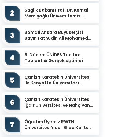
Gerçekleştirildi
Sağlık Bakanı Prof. Dr. Kemal
2
Memişoğlu Üniversitemizi
Ziyaret Etti
Somali Ankara Büyükelçisi
3
Sayın Fathudin Ali Mohamed
Üniversitemizi Ziyaret Etti.
6. Dönem ÜNİDES Tanıtım
4
Toplantısı Gerçekleştirildi
Çankırı Karatekin Üniversitesi
5
ile Kenyatta Üniversitesi
arasında İş Birliği Protokolü
İmzalandı
Çankırı Karatekin Üniversitesi,
6
Iğdır Üniversitesi ve Nahçıvan
Devlet Üniversitesi İş Birliğiyle
“Uluslar...
Öğretim Üyemiz RWTH
7
Üniversitesi’nde “Gıda Kalite ve
Güvenliğinin İzlenmesinde