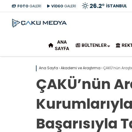
26.2
°
İSTANBUL
FOTO
GALERİ
VİDEO
GALERİ
ANA
BÜLTENLER
REK
SAYFA
Ana Sayfa
›
Akademi ve Araştırma
›
ÇAKÜ’nün Araştır
ÇAKÜ’nün Ara
Kurumlarıyla 
Başarısıyla 