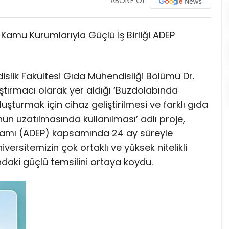
ABONE OL
Kamu Kurumlarıyla Güçlü İş Birliği ADEP
islik Fakültesi Gıda Mühendisliği Bölümü Dr.
tırmacı olarak yer aldığı ‘Buzdolabında
şturmak için cihaz geliştirilmesi ve farklı gıda
ün uzatılmasında kullanılması’ adlı proje,
gramı (ADEP) kapsamında 24 ay süreyle
ersitemizin çok ortaklı ve yüksek nitelikli
ndaki güçlü temsilini ortaya koydu.