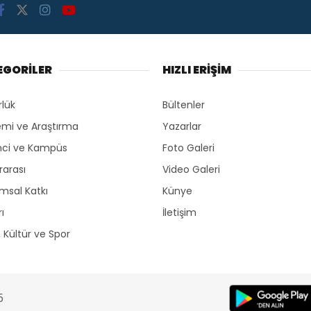
EGORİLER
HIZLI ERİŞİM
rlük
Bültenler
mi ve Araştırma
Yazarlar
ci ve Kampüs
Foto Galeri
rarası
Video Galeri
msal Katkı
Künye
ı
İletişim
, Kültür ve Spor
5