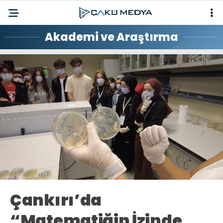
Akademi ve Araştırma
Loaded
:
Progress
:
Unmute
0%
0%
Çankırı’da
“Matematiğin İzinde