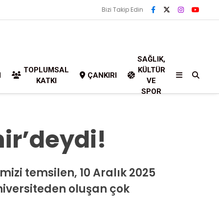
Bizi Takip Edin
SAĞLIK,
TOPLUMSAL
KÜLTÜR
I
ÇANKIRI
KATKI
VE
SPOR
ir’deydi!
zi temsilen, 10 Aralık 2025
üniversiteden oluşan çok