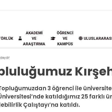
AKADEMI
ÖĞRENCI
TÖRLÜK
VE
VE
ULUSLARARAS
ARAŞTIRMA
KAMPÜS
deydi!
luluğumuz Kırşeh
luğumuzdan 3 öğrenci ile üniversitemi
Üniversitesi’nde katıldığımız 25 farklı 
ilirlik Çalıştayı’na katıldı.