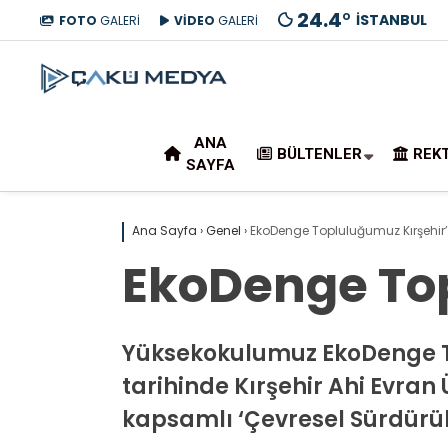
24.4
°
İSTANBUL
FOTO
GALERİ
VİDEO
GALERİ
ANA
BÜLTENLER
REK
SAYFA
Ana Sayfa
›
Genel
›
EkoDenge Topluluğumuz Kırşehir’
EkoDenge Top
Yüksekokulumuz EkoDenge Top
tarihinde Kırşehir Ahi Evran 
kapsamlı ‘Çevresel Sürdürüleb