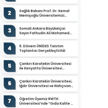
Mevlevihanesinde
Gerçekleştirildi
Sağlık Bakanı Prof. Dr. Kemal
2
Memişoğlu Üniversitemizi
Ziyaret Etti
Somali Ankara Büyükelçisi
3
Sayın Fathudin Ali Mohamed
Üniversitemizi Ziyaret Etti.
6. Dönem ÜNİDES Tanıtım
4
Toplantısı Gerçekleştirildi
Çankırı Karatekin Üniversitesi
5
ile Kenyatta Üniversitesi
arasında İş Birliği Protokolü
İmzalandı
Çankırı Karatekin Üniversitesi,
6
Iğdır Üniversitesi ve Nahçıvan
Devlet Üniversitesi İş Birliğiyle
“Uluslar...
Öğretim Üyemiz RWTH
7
Üniversitesi’nde “Gıda Kalite ve
Güvenliğinin İzlenmesinde