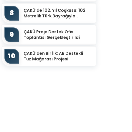
Potansiyel Sensör Uy...
ÇAKÜ’de 102. Yıl Coşkusu: 102
8
Metrelik Türk Bayrağıyla
Cumhuriyet Yürüyüşü
ÇAKÜ Proje Destek Ofisi
9
Toplantısı Gerçekleştirildi
ÇAKÜ’den Bir İlk: AB Destekli
10
Tuz Mağarası Projesi