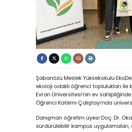
Şabanözü Meslek Yüksekokulu EkoDeng
ekoloji odaklı öğrenci toplulukları ile ka
Evran Üniversitesi’nin ev sahipliğind
Öğrenci Katılımı Çalıştayı’nda üniversi
Danışman öğretim üyesi Doç. Dr. Okan
sürdürülebilir kampüs uygulamaları, ç