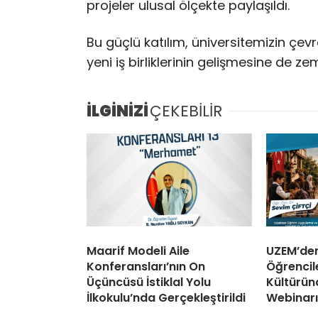
projeler ulusal ölçekte paylaşıldı.
Bu güçlü katılım, üniversitemizin çevr
yeni iş birliklerinin gelişmesine de zem
İLGİNİZİ
ÇEKEBİLİR
Maarif Modeli Aile
UZEM’den
Konferansları’nın On
Öğrencil
Üçüncüsü İstiklal Yolu
Kültürü
İlkokulu’nda Gerçekleştirildi
Webinarı