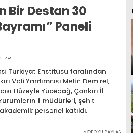
n Bir Destan 30
Bayramı” Paneli
5 12:49
esi Türkiyat Enstitüsü tarafından
ırı Vali Yardımcısı Metin Demirel,
ısı Hüzeyfe Yücedağ, Çankırı İl
rumların il müdürleri, şehit
ve akademik personel katıldı.
VİDEOYU PAYLAŞ