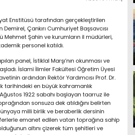
iyat Enstitüsü tarafından gerçekleştirilen
in Demirel, Çankırı Cumhuriyet Başsavcısı
ü Mehmet Şahin ve kurumların il müdürleri,
 akademik personel katıldı.
ılan panel, İstiklal Marşı’nın okunması ve
ladı. İslami İlimler Fakültesi Öğretim Üyesi
lavetinin ardından Rektör Yardımcısı Prof. Dr.
rk tarihindeki en büyük kahramanlık
 Ağustos 1922 sabahı başlayan taarruz ile
rağından sonsuza dek atıldığını belirten
nyaya milli birlik ve beraberlik dersinin
 zaferlerle emanet edilen vatan toprağına sahip
lduğunun altını çizerek tüm şehitleri ve