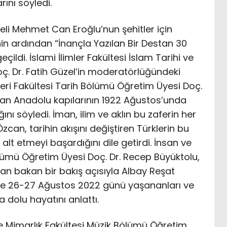
ını söyledi.
li Mehmet Can Eroğlu’nun şehitler için
in ardından “İnançla Yazılan Bir Destan 30
ldi. İslami İlimler Fakültesi İslam Tarihi ve
ç. Dr. Fatih Güzel’in moderatörlüğündeki
ri Fakültesi Tarih Bölümü Öğretim Üyesi Doç.
lan Anadolu kapılarının 1922 Ağustos’unda
ı söyledi. İman, ilim ve aklın bu zaferin her
an, tarihin akışını değiştiren Türklerin bu
alt etmeyi başardığını dile getirdi. İnsan ve
ölümü Öğretim Üyesi Doç. Dr. Recep Büyüktolu,
n bakan bir bakış açısıyla Albay Reşat
’de 26-27 Ağustos 2022 günü yaşananları ve
 dolu hayatını anlattı.
 Mimarlık Fakültesi Müzik Bölümü Öğretim