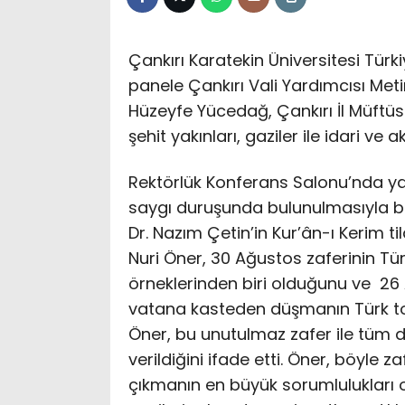
Çankırı Karatekin Üniversitesi Türk
panele Çankırı Vali Yardımcısı Met
Hüzeyfe Yücedağ, Çankırı İl Müftüs
şehit yakınları, gaziler ile idari ve
Rektörlük Konferans Salonu’nda yap
saygı duruşunda bulunulmasıyla baş
Dr. Nazım Çetin’in Kur’ân-ı Kerim ti
Nuri Öner, 30 Ağustos zaferinin Tü
örneklerinden biri olduğunu ve 26
vatana kasteden düşmanın Türk top
Öner, bu unutulmaz zafer ile tüm dü
verildiğini ifade etti. Öner, böyle
çıkmanın en büyük sorumlulukları o