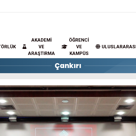
AKADEMI
ÖĞRENCI
TÖRLÜK
VE
VE
ULUSLARARAS
ARAŞTIRMA
KAMPÜS
Çankırı