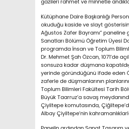
gazileri rahmet ve minnetle andıklar
Kütüphane Daire Başkanlığı Persone
okuduğu kaside ve slayt gösterisin
Ağustos Zafer Bayramı” paneline geçi
Sanatları Bölümü Öğretim Üyesi Do
programda İnsan ve Toplum Bilimle
Dr. Mehmet Şah Özcan, 1071’de açı
sonsuza kadar düşmana kapatıldığın
yerinde göründüğünü ifade eden Özc
zaferle de düşmanlarının planlarını 
Toplum Bilimleri Fakültesi Tarih B
Büyük Taarruz’a savaş meydanında
Çiyiltepe komutasında, Çiğiltepe
Albay Çiyiltepe’nin kahramanlıklarla
Panelin ardından Sanat Tasarım ve