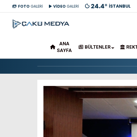
24.4
°
İSTANBUL
FOTO
GALERİ
VİDEO
GALERİ
ANA
BÜLTENLER
REK
SAYFA