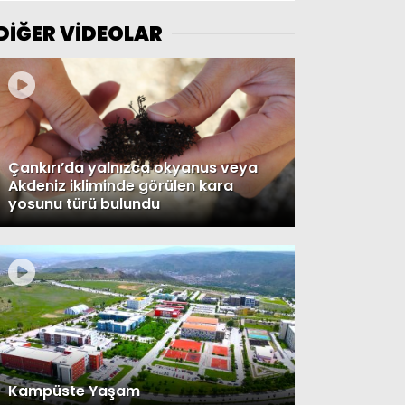
DİĞER VİDEOLAR
Çankırı’da yalnızca okyanus veya
Akdeniz ikliminde görülen kara
yosunu türü bulundu
Kampüste Yaşam