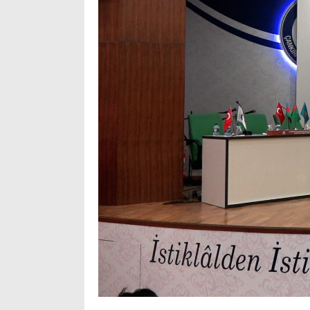
Loaded
:
Progress
:
Unmute
0%
0%