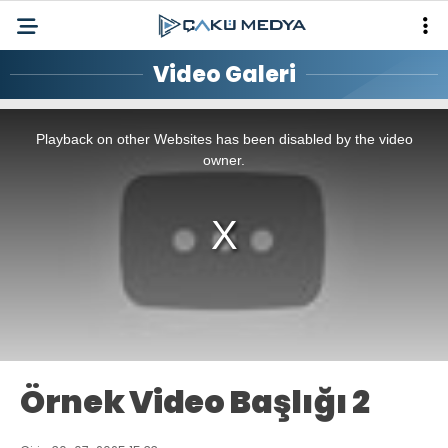
Video Galeri
This
is
a
Playback on other Websites has been disabled by the video
modal
window.
owner.
Örnek Video Başlığı 2