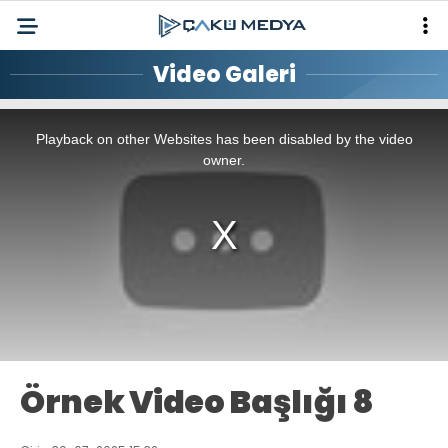
Video Galeri
This
is
a
Playback on other Websites has been disabled by the video
modal
window.
owner.
Örnek Video Başlığı 8