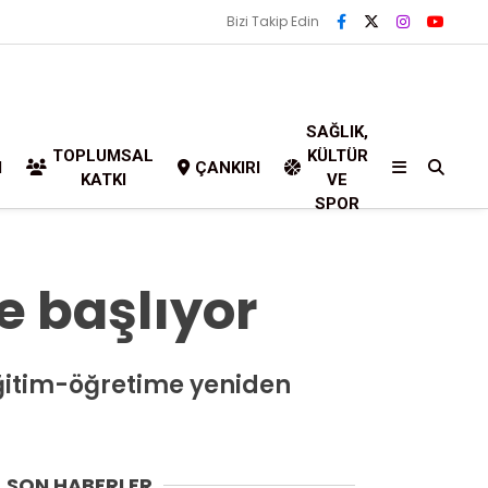
Bizi Takip Edin
SAĞLIK,
TOPLUMSAL
KÜLTÜR
I
ÇANKIRI
KATKI
VE
SPOR
 başlıyor
eğitim-öğretime yeniden
SON HABERLER