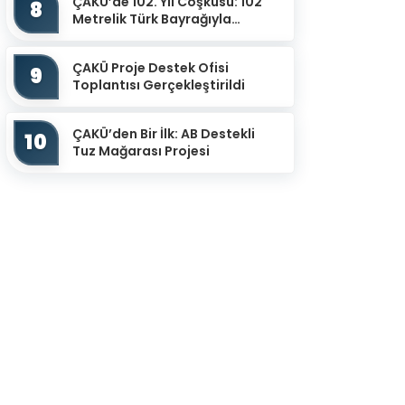
ÇAKÜ’de 102. Yıl Coşkusu: 102
8
Metrelik Türk Bayrağıyla
Cumhuriyet Yürüyüşü
ÇAKÜ Proje Destek Ofisi
9
Toplantısı Gerçekleştirildi
ÇAKÜ’den Bir İlk: AB Destekli
10
Tuz Mağarası Projesi