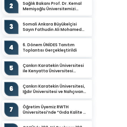
Sağlık Bakanı Prof. Dr. Kemal
2
Memişoğlu Üniversitemizi
Ziyaret Etti
Somali Ankara Büyükelçisi
3
Sayın Fathudin Ali Mohamed
Üniversitemizi Ziyaret Etti.
6. Dönem ÜNİDES Tanıtım
4
Toplantısı Gerçekleştirildi
Çankırı Karatekin Üniversitesi
5
ile Kenyatta Üniversitesi
arasında İş Birliği Protokolü
İmzalandı
Çankırı Karatekin Üniversitesi,
6
Iğdır Üniversitesi ve Nahçıvan
Devlet Üniversitesi İş Birliğiyle
“Uluslar...
Öğretim Üyemiz RWTH
7
Üniversitesi’nde “Gıda Kalite ve
Güvenliğinin İzlenmesinde
Potansiyel Sensör Uy...