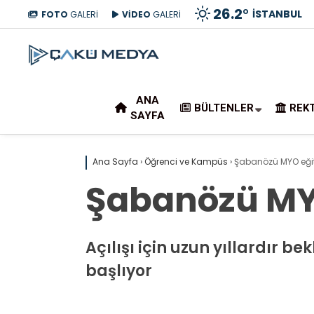
26.2
°
İSTANBUL
FOTO
GALERİ
VİDEO
GALERİ
ANA
BÜLTENLER
REK
SAYFA
Ana Sayfa
›
Öğrenci ve Kampüs
›
Şabanözü MYO eğit
Şabanözü MY
Açılışı için uzun yıllardır
başlıyor