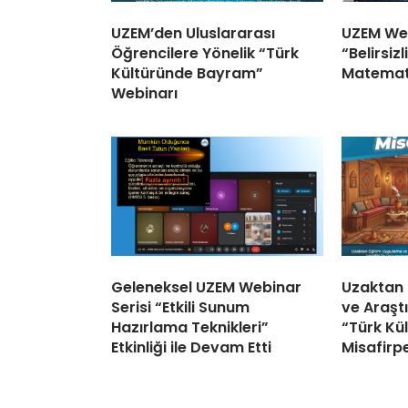
UZEM’den Uluslararası
UZEM Web
Öğrencilere Yönelik “Türk
“Belirsiz
Kültüründe Bayram”
Matemat
Webinarı
Geleneksel UZEM Webinar
Uzaktan
Serisi “Etkili Sunum
ve Araşt
Hazırlama Teknikleri”
“Türk Kü
Etkinliği ile Devam Etti
Misafirp