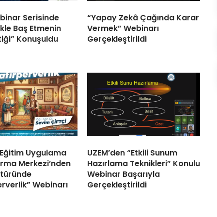
inar Serisinde
“Yapay Zekâ Çağında Karar
likle Baş Etmenin
Vermek” Webinarı
iği” Konuşuldu
Gerçekleştirildi
 Eğitim Uygulama
UZEM’den “Etkili Sunum
ırma Merkezi’nden
Hazırlama Teknikleri” Konulu
ltüründe
Webinar Başarıyla
erverlik” Webinarı
Gerçekleştirildi