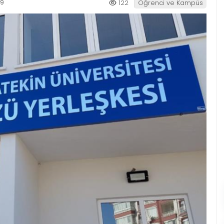
19
122
Öğrenci ve Kampüs