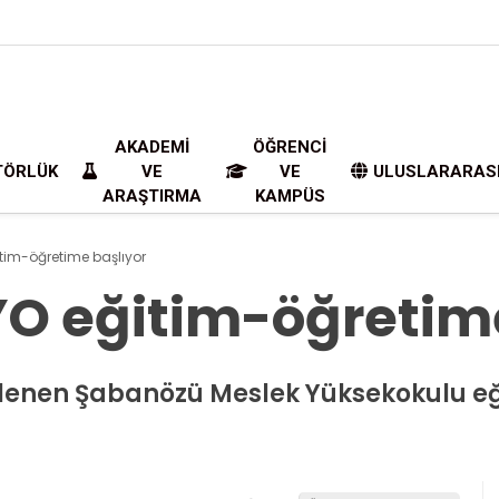
AKADEMI
ÖĞRENCI
TÖRLÜK
VE
VE
ULUSLARARAS
ARAŞTIRMA
KAMPÜS
im-öğretime başlıyor
O eğitim-öğretime
 beklenen Şabanözü Meslek Yüksekokulu 