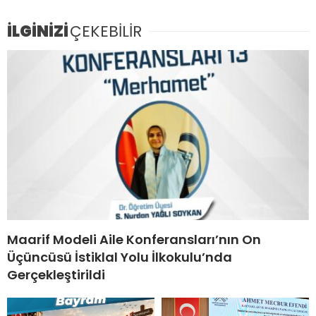
İLGİNİZİ
ÇEKEBİLİR
Maarif Modeli Aile Konferansları’nın On
Üçüncüsü İstiklal Yolu İlkokulu’nda
Gerçekleştirildi