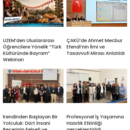
UZEM’den Uluslararası
ÇAKÜ’de Ahmet Mecbur
Öğrencilere Yönelik “Türk
Efendi’nin İlmi ve
Kültüründe Bayram”
Tasavvufi Mirası Anlatıldı
Webinarı
Kendinden Başlayan Bir
Profesyonel İş Yaşamına
Yolculuk: Dört İnsani
Hazırlık Etkinliği
Becerinin Felsefi ve
gerçekleştirildi.