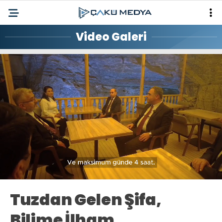
Video Galeri
Loaded
:
Progress
:
Unmute
0%
0%
Tuzdan Gelen Şifa,
Bilime İlham