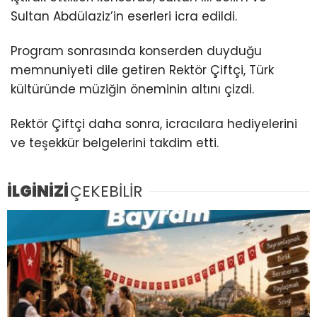
Sultan Abdülaziz’in eserleri icra edildi.
Program sonrasında konserden duyduğu
memnuniyeti dile getiren Rektör Çiftçi, Türk
kültüründe müziğin öneminin altını çizdi.
Rektör Çiftçi daha sonra, icracılara hediyelerini
ve teşekkür belgelerini takdim etti.
İLGİNİZİ
ÇEKEBİLİR