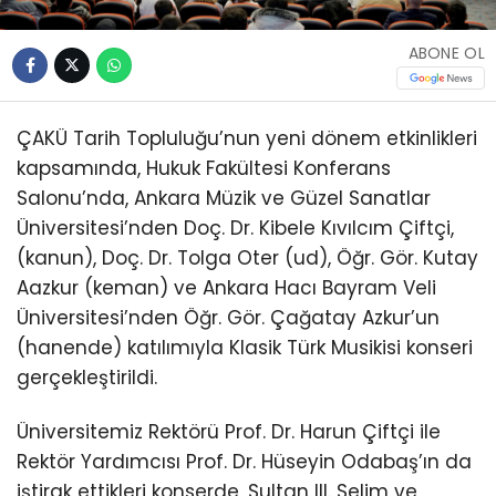
ABONE OL
ÇAKÜ Tarih Topluluğu’nun yeni dönem etkinlikleri
kapsamında, Hukuk Fakültesi Konferans
Salonu’nda, Ankara Müzik ve Güzel Sanatlar
Üniversitesi’nden Doç. Dr. Kibele Kıvılcım Çiftçi,
(kanun), Doç. Dr. Tolga Oter (ud), Öğr. Gör. Kutay
Aazkur (keman) ve Ankara Hacı Bayram Veli
Üniversitesi’nden Öğr. Gör. Çağatay Azkur’un
(hanende) katılımıyla Klasik Türk Musikisi konseri
gerçekleştirildi.
Üniversitemiz Rektörü Prof. Dr. Harun Çiftçi ile
Rektör Yardımcısı Prof. Dr. Hüseyin Odabaş’ın da
iştirak ettikleri konserde, Sultan III. Selim ve