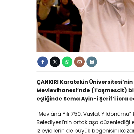
ÇANKIRI Karatekin Üniversitesi’nin
Mevlevihanesi’nde (Taşmescit) bir
eşliğinde Sema Ayin-i Şerif’i icra ed
“Mevlânâ Yılı 750. Vuslat Yıldönüm
Belediyesi’nin ortaklaşa düzenlediği et
izleyicilerin de büyük beğenisini kaza