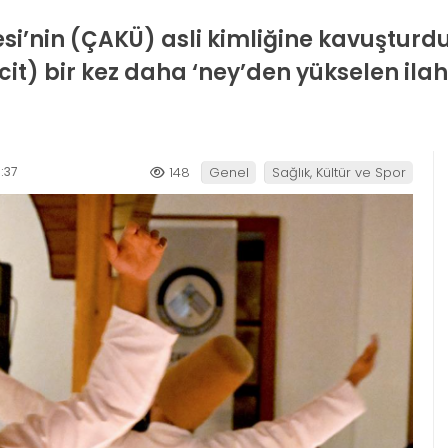
esi’nin (ÇAKÜ) asli kimliğine kavuşturd
t) bir kez daha ‘ney’den yükselen ilah
:37
148
Genel
Sağlık, Kültür ve Spor