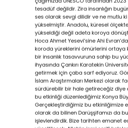
çağımızda UNESCO tarafından 2023 yıl
tesadüf değildir. Zira insanlığın bugün
ses olarak sevgi dilidir ve ne mutlu k
yükselmiştir. Anadolu, küresel ölçek
yükseldiği değil adeta koroya dönüş
Hoca Ahmet Yesevi’sine Ahi Evran’dan
koroda yüreklerini ömürlerini ortaya 
bir insanlık tasavvuruna sahip bu yüc
ihyasında Çankırı Karatekin Üniversi
getirmek için çaba sarf ediyoruz. Gö
İslam Araştırmaları Merkezi olarak faa
sürdürebilir bir hale getireceğiz d
bu etkinliği düzenlediğimiz Konya Büyü
Gerçekleştirdiğimiz bu etkinliğimize
olarak da bilinen Darüşşifamızı da b
işlevlendirdik. Bize tarihten emanet 