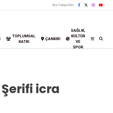
Bizi Takip Edin
SAĞLIK,
TOPLUMSAL
KÜLTÜR
I
ÇANKIRI
KATKI
VE
SPOR
erifi icra