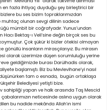
ının “Mevlana Yılı” olarak takvime alınması
 en fazla ihtiyaç duyduğu şey birleştirici bir
i bizlere bu ses bizim topraklarımızdan
te muhtaç olunan sevgi dilinin sadece
tüğü mümbit bir coğrafyadır. Yunus’undan
 Hacı Bektaş-ı Veli’sine değin birçok ses bu
koymuştur. Çok şükür ki bizler ötekisi olmayan
e gönüllü insanların mirasçılarıyız. Bu mirasın
tesi olarak üzerimize düşen sorumluluğu yerine
reve geldiğimizde burası Darülhadis olarak,
liyete başlamıştı. Biz bu Mevlevihane’yi nasıl
iye düşünürken tam o esnada, bugün ortaklaşa
kşehir Belediyesi yetişti bize.
 ev sahipliği yapan ve halk arasında Taş Mescid
u çabalarımızın neticesinde aslına uygun olarak
edilen bu nadide mekânda Allah’ın ismi