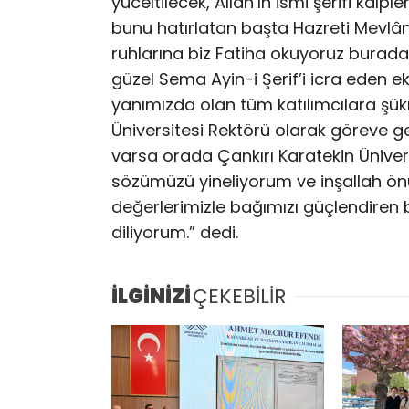
yüceltilecek, Allah’ın ismi şerifi kalpl
bunu hatırlatan başta Hazreti Mevl
ruhlarına biz Fatiha okuyoruz burada.
güzel Sema Ayin-i Şerif’i icra eden ek
yanımızda olan tüm katılımcılara şük
Üniversitesi Rektörü olarak göreve ge
varsa orada Çankırı Karatekin Üniver
sözümüzü yineliyorum ve inşallah önü
değerlerimizle bağımızı güçlendiren b
diliyorum.” dedi.
İLGİNİZİ
ÇEKEBİLİR