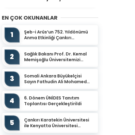
EN ÇOK OKUNANLAR
Şeb-i Arûs’un 752. Yıldönümü
1
Anma Etkinliği Çankırı
Mevlevihanesinde
Gerçekleştirildi
Sağlık Bakanı Prof. Dr. Kemal
2
Memişoğlu Üniversitemizi
Ziyaret Etti
Somali Ankara Büyükelçisi
3
Sayın Fathudin Ali Mohamed
Üniversitemizi Ziyaret Etti.
6. Dönem ÜNİDES Tanıtım
4
Toplantısı Gerçekleştirildi
Çankırı Karatekin Üniversitesi
5
ile Kenyatta Üniversitesi
arasında İş Birliği Protokolü