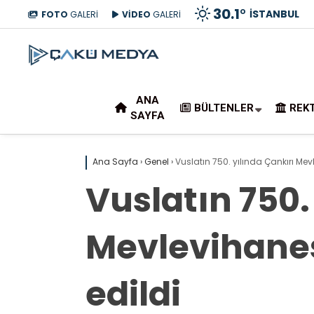
30.1
°
İSTANBUL
FOTO
GALERİ
VİDEO
GALERİ
ANA
BÜLTENLER
REK
SAYFA
Ana Sayfa
›
Genel
›
Vuslatın 750. yılında Çankırı Mev
Vuslatın 750.
Mevlevihanes
edildi