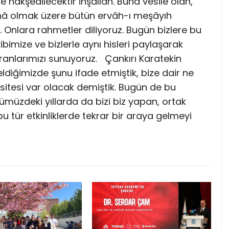
ere nakşedilecektir inşallah. Buna vesile olan,
ânâ olmak üzere bütün ervâh-ı meşâyıh
 Onlara rahmetler diliyoruz. Bugün bizlere bu
ibimize ve bizlerle aynı hisleri paylaşarak
ranlarımızı sunuyoruz. Çankırı Karatekin
ldiğimizde şunu ifade etmiştik, bize dair ne
sitesi var olacak demiştik. Bugün de bu
müzdeki yıllarda da bizi biz yapan, ortak
u tür etkinliklerde tekrar bir araya gelmeyi