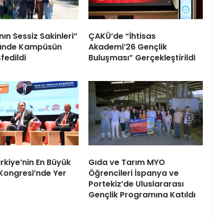
nın Sessiz Sakinleri”
ÇAKÜ’de “İhtisas
ünde Kampüsün
Akademi’26 Gençlik
şfedildi
Buluşması” Gerçekleştirildi
rkiye’nin En Büyük
Gıda ve Tarım MYO
Kongresi’nde Yer
Öğrencileri İspanya ve
Portekiz’de Uluslararası
Gençlik Programına Katıldı