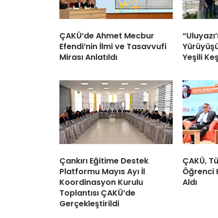
ÇAKÜ’de Ahmet Mecbur
“Uluyazı’
Efendi’nin İlmi ve Tasavvufi
Yürüyüş
Mirası Anlatıldı
Yeşili Ke
Çankırı Eğitime Destek
ÇAKÜ, Tü
Platformu Mayıs Ayı İl
Öğrenci 
Koordinasyon Kurulu
Aldı
Toplantısı ÇAKÜ’de
Gerçekleştirildi