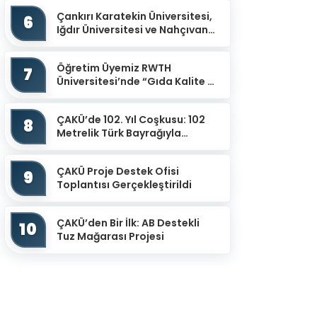
İmzalandı
Çankırı Karatekin Üniversitesi,
6
Iğdır Üniversitesi ve Nahçıvan
Devlet Üniversitesi İş Birliğiyle
“Uluslar...
Öğretim Üyemiz RWTH
7
Üniversitesi’nde “Gıda Kalite ve
Güvenliğinin İzlenmesinde
Potansiyel Sensör Uy...
ÇAKÜ’de 102. Yıl Coşkusu: 102
8
Metrelik Türk Bayrağıyla
Cumhuriyet Yürüyüşü
ÇAKÜ Proje Destek Ofisi
9
Toplantısı Gerçekleştirildi
ÇAKÜ’den Bir İlk: AB Destekli
10
Tuz Mağarası Projesi