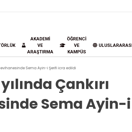
AKADEMI
ÖĞRENCI
TÖRLÜK
VE
VE
ULUSLARARAS
ARAŞTIRMA
KAMPÜS
levihanesinde Sema Ayin-i Şerifi icra edildi
 yılında Çankırı
inde Sema Ayin-i Ş