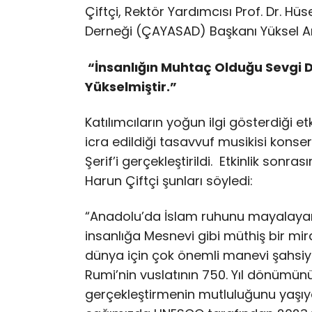
Çiftçi, Rektör Yardımcısı Prof. Dr. Hü
Derneği (ÇAYASAD) Başkanı Yüksel Arsla
“İnsanlığın Muhtaç Olduğu Sevgi D
Yükselmiştir.”
Katılımcıların yoğun ilgi gösterdiği et
icra edildiği tasavvuf musikisi kons
Şerif’i gerçekleştirildi. Etkinlik son
Harun Çiftçi şunları söyledi:
“Anadolu’da İslam ruhunu mayalayan
insanlığa Mesnevi gibi müthiş bir mi
dünya için çok önemli manevi şahsiye
Rumi’nin vuslatının 750. Yıl dönümünü
gerçekleştirmenin mutluluğunu yaşıyo