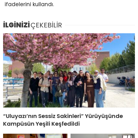
ifadelerini kullandı.
İLGİNİZİ
ÇEKEBİLİR
“Uluyazı’nın Sessiz Sakinleri” Yürüyüşünde
Kampüsün Yeşili Keşfedildi