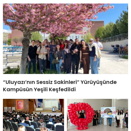
“Uluyazı’nın Sessiz Sakinleri” Yürüyüşünde
Kampüsün Yeşili Keşfedildi