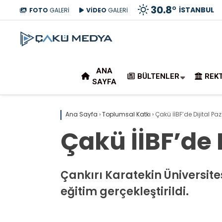
30.8
°
İSTANBUL
FOTO
GALERİ
VİDEO
GALERİ
ANA
BÜLTENLER
REK
SAYFA
Ana Sayfa
›
Toplumsal Katkı
›
Çakü İİBF’de Dijital P
Çakü İİBF’de 
Çankırı Karatekin Üniversites
eğitim gerçekleştirildi.