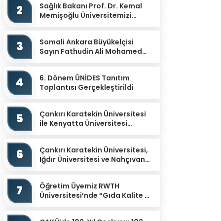
Sağlık Bakanı Prof. Dr. Kemal
2
Memişoğlu Üniversitemizi
Ziyaret Etti
Somali Ankara Büyükelçisi
3
Sayın Fathudin Ali Mohamed
Üniversitemizi Ziyaret Etti.
6. Dönem ÜNİDES Tanıtım
4
Toplantısı Gerçekleştirildi
Çankırı Karatekin Üniversitesi
5
ile Kenyatta Üniversitesi
arasında İş Birliği Protokolü
İmzalandı
Çankırı Karatekin Üniversitesi,
6
Iğdır Üniversitesi ve Nahçıvan
Devlet Üniversitesi İş Birliğiyle
“Uluslar...
Öğretim Üyemiz RWTH
7
Üniversitesi’nde “Gıda Kalite ve
Güvenliğinin İzlenmesinde
Potansiyel Sensör Uy...