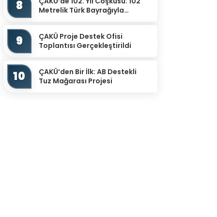
ÇAKÜ’de 102. Yıl Coşkusu: 102
8
Metrelik Türk Bayrağıyla
Cumhuriyet Yürüyüşü
ÇAKÜ Proje Destek Ofisi
9
Toplantısı Gerçekleştirildi
ÇAKÜ’den Bir İlk: AB Destekli
10
Tuz Mağarası Projesi