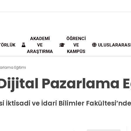
AKADEMI
ÖĞRENCI
TÖRLÜK
VE
VE
ULUSLARARAS
ARAŞTIRMA
KAMPÜS
azarlama Eğitimi
Dijital Pazarlama E
i İktisadi ve İdari Bilimler Fakültesi’nd