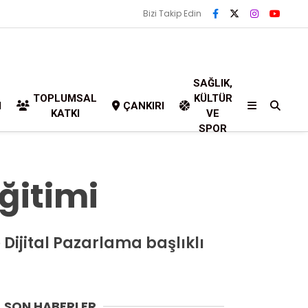
Bizi Takip Edin
SAĞLIK,
TOPLUMSAL
KÜLTÜR
I
ÇANKIRI
KATKI
VE
SPOR
ğitimi
e Dijital Pazarlama başlıklı
SON HABERLER