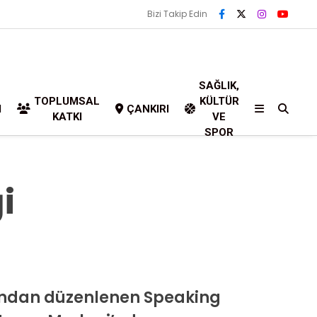
Bizi Takip Edin
SAĞLIK,
TOPLUMSAL
KÜLTÜR
I
ÇANKIRI
KATKI
VE
SPOR
i
rafından düzenlenen Speaking