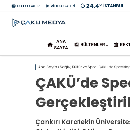
24.4
°
İSTANBUL
FOTO
GALERİ
VİDEO
GALERİ
ANA
BÜLTENLER
REK
SAYFA
Ana Sayfa
›
Sağlık, Kültür ve Spor
›
ÇAKÜ’de Speaking C
ÇAKÜ’de Spea
Gerçekleştiri
Çankırı Karatekin Üniversite