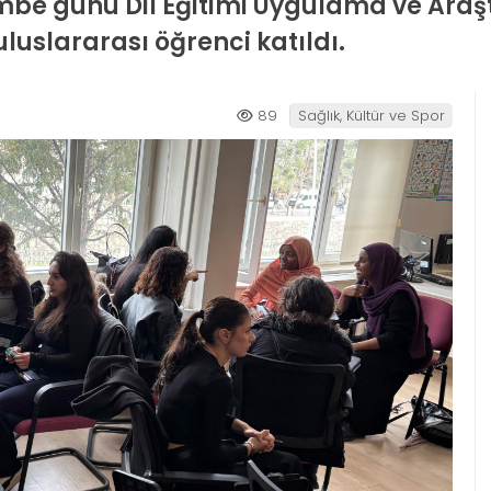
şembe günü Dil Eğitimi Uygulama ve Ara
 uluslararası öğrenci katıldı.
89
Sağlık, Kültür ve Spor