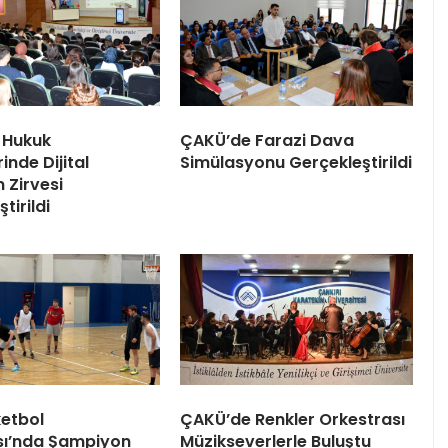
 Hukuk
ÇAKÜ’de Farazi Dava
inde Dijital
Simülasyonu Gerçekleştirildi
Zirvesi
tirildi
etbol
ÇAKÜ’de Renkler Orkestrası
sı’nda Şampiyon
Müzikseverlerle Buluştu