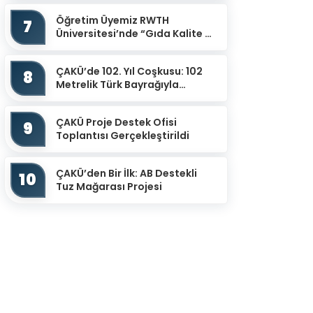
“Uluslar...
Öğretim Üyemiz RWTH
7
Üniversitesi’nde “Gıda Kalite ve
Güvenliğinin İzlenmesinde
Potansiyel Sensör Uy...
ÇAKÜ’de 102. Yıl Coşkusu: 102
8
Metrelik Türk Bayrağıyla
Cumhuriyet Yürüyüşü
ÇAKÜ Proje Destek Ofisi
9
Toplantısı Gerçekleştirildi
ÇAKÜ’den Bir İlk: AB Destekli
10
Tuz Mağarası Projesi