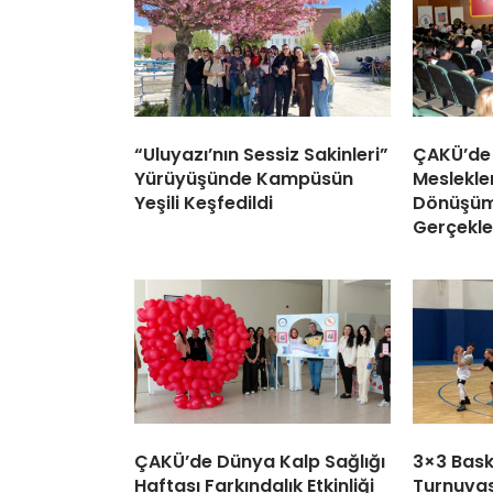
“Uluyazı’nın Sessiz Sakinleri”
ÇAKÜ’de
Yürüyüşünde Kampüsün
Meslekler
Yeşili Keşfedildi
Dönüşüm 
Gerçekleş
ÇAKÜ’de Dünya Kalp Sağlığı
3×3 Bask
Haftası Farkındalık Etkinliği
Turnuva