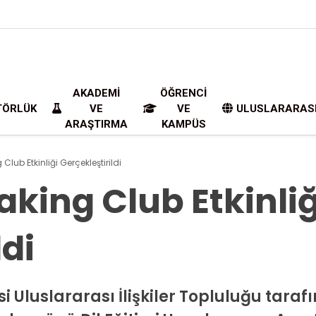
AKADEMI
ÖĞRENCI
TÖRLÜK
VE
VE
ULUSLARARAS
ARAŞTIRMA
KAMPÜS
lub Etkinliği Gerçekleştirildi
king Club Etkinliğ
ldi
si Uluslararası İlişkiler Topluluğu ta