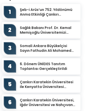
Şeb-i Arûs’un 752. Yıldönümü
1
Anma Etkinliği Çankırı
Mevlevihanesinde
Gerçekleştirildi
Sağlık Bakanı Prof. Dr. Kemal
2
Memişoğlu Üniversitemizi
Ziyaret Etti
Somali Ankara Büyükelçisi
3
Sayın Fathudin Ali Mohamed
Üniversitemizi Ziyaret Etti.
6. Dönem ÜNİDES Tanıtım
4
Toplantısı Gerçekleştirildi
Çankırı Karatekin Üniversitesi
5
ile Kenyatta Üniversitesi
arasında İş Birliği Protokolü
İmzalandı
Çankırı Karatekin Üniversitesi,
6
Iğdır Üniversitesi ve Nahçıvan
Devlet Üniversitesi İş Birliğiyle