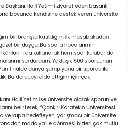
re Başkanı Halil Yetim’i ziyaret eden başarılı
yona boyunca kendisine destek veren üniversite
ğım bir branşta katıldığım ilk müsabakadan
üzel bir duygu. Bu spora hocalarımın
 imkânlarını da kullanarak hem spor kulübünde
alarımı sürdürdüm. Yaklaşık 500 sporcunun
 Yarı finalde dünya şampiyonu bir sporcu ile
ık. Bu dereceyi elde ettiğim için çok
kanı Halil Yetim ise üniversite olarak sporun ve
nı belirterek, “Çankırı Karatekin Üniversitesi
 ve kupa hedefleyen, yarışmacı bir üniversite
yonadan madalya ile dönmesi bizleri çok mutlu