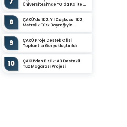
7
Üniversitesi’nde “Gıda Kalite ve
Güvenliğinin İzlenmesinde
Potansiyel Sensör Uy...
ÇAKÜ’de 102. Yıl Coşkusu: 102
8
Metrelik Türk Bayrağıyla
Cumhuriyet Yürüyüşü
ÇAKÜ Proje Destek Ofisi
9
Toplantısı Gerçekleştirildi
ÇAKÜ’den Bir İlk: AB Destekli
10
Tuz Mağarası Projesi