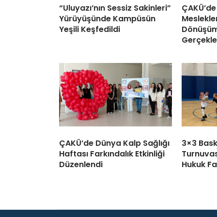
“Uluyazı’nın Sessiz Sakinleri”
ÇAKÜ’de
Yürüyüşünde Kampüsün
Meslekler
Yeşili Keşfedildi
Dönüşüm 
Gerçekleş
ÇAKÜ’de Dünya Kalp Sağlığı
3×3 Bask
Haftası Farkındalık Etkinliği
Turnuva
Düzenlendi
Hukuk Fa