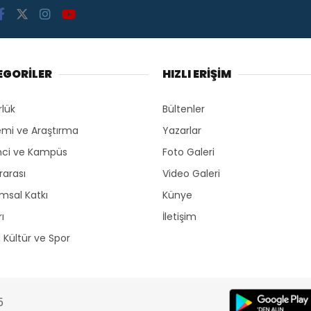
EGORİLER
HIZLI ERİŞİM
rlük
Bültenler
mi ve Araştırma
Yazarlar
ci ve Kampüs
Foto Galeri
rarası
Video Galeri
msal Katkı
Künye
ı
İletişim
, Kültür ve Spor
5