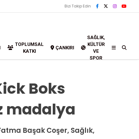
Bizi Takip Edin
SAĞLIK,
TOPLUMSAL
KÜLTÜR
I
ÇANKIRI
KATKI
VE
SPOR
Kick Boks
z madalya
Fatma Başak Coşer, Sağlık,