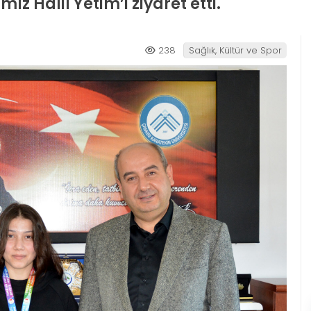
ız Halil Yetim’i ziyaret etti.
238
Sağlık, Kültür ve Spor