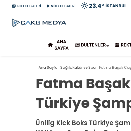
23.4
°
İSTANBUL
FOTO
GALERİ
VİDEO
GALERİ
ANA
BÜLTENLER
REK
SAYFA
Ana Sayfa
›
Sağlık, Kültür ve Spor
›
Fatma Başak Coşe
Fatma Başak 
Türkiye Şam
Ünilig Kick Boks Türkiye Şa