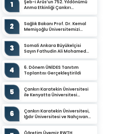
Şeb-i Arûs’un 752. Yıldönümü
1
Anma Etkinliği Çankırı
Mevlevihanesinde
Gerçekleştirildi
Sağlık Bakanı Prof. Dr. Kemal
2
Memişoğlu Üniversitemizi
Ziyaret Etti
Somali Ankara Büyükelçisi
3
Sayın Fathudin Ali Mohamed
Üniversitemizi Ziyaret Etti.
6. Dönem ÜNİDES Tanıtım
4
Toplantısı Gerçekleştirildi
Çankırı Karatekin Üniversitesi
5
ile Kenyatta Üniversitesi
arasında İş Birliği Protokolü
İmzalandı
Çankırı Karatekin Üniversitesi,
6
Iğdır Üniversitesi ve Nahçıvan
Devlet Üniversitesi İş Birliğiyle
“Uluslar...
Öğretim Üyemiz RWTH