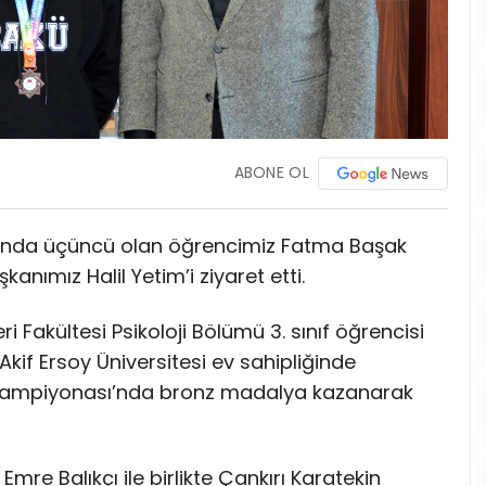
ABONE OL
sı’nda üçüncü olan öğrencimiz Fatma Başak
kanımız Halil Yetim’i ziyaret etti.
i Fakültesi Psikoloji Bölümü 3. sınıf öğrencisi
if Ersoy Üniversitesi ev sahipliğinde
e Şampiyonası’nda bronz madalya kazanarak
e Balıkçı ile birlikte Çankırı Karatekin