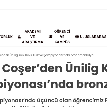
AKADEMI
ÖĞRENCI
TÖRLÜK
VE
VE
ULUSLARARAS
ARAŞTIRMA
KAMPÜS
r’den Ünilig Kick Boks Türkiye Şampiyonası’nda bronz madalya
Coşer’den Ünilig 
piyonası’nda bron
mpiyonası’nda üçüncü olan öğrencimiz 