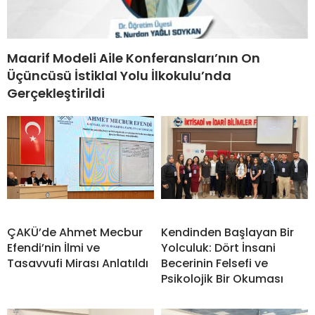
Maarif Modeli Aile Konferansları’nın On
Üçüncüsü İstiklal Yolu İlkokulu’nda
Gerçekleştirildi
ÇAKÜ’de Ahmet Mecbur
Kendinden Başlayan Bir
Efendi’nin İlmi ve
Yolculuk: Dört İnsani
Tasavvufi Mirası Anlatıldı
Becerinin Felsefi ve
Psikolojik Bir Okuması