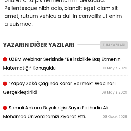
pharetra turpis fermentum malesuada.
Pellentesque nibh odio, blandit eget diam sit
amet, rutrum vehicula dui. In convallis ut enim
a euismod.
YAZARIN DİĞER YAZILARI
TÜM YAZILARI
UZEM Webinar Serisinde “Belirsizlikle Baş Etmenin
Matematiği” Konuşuldu
08 Mayıs 2026
“Yapay Zekâ Çağında Karar Vermek” Webinarı
Gerçekleştirildi
08 Mayıs 2026
Somali Ankara Büyükelçisi Sayın Fathudin Ali
Mohamed Üniversitemizi Ziyaret Etti.
08 Ocak 2026